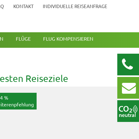
AQ
KONTAKT
INDIVIDUELLE REISEANFRAGE
EN
FLÜGE
FLUG KOMPENSIEREN
esten Reiseziele
,4 %
97,6 %
iterenpfehlung
Weiterenpfe