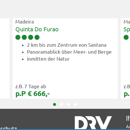
Madeira
Ma
Quinta Do Furao
Sp
2 km bis zum Zentrum von Santana
Panoramablick über Meer- und Berge
inmitten der Natur
z.B. 7 Tage ab
z.
p.P € 666,-
p.
I
A
schutz