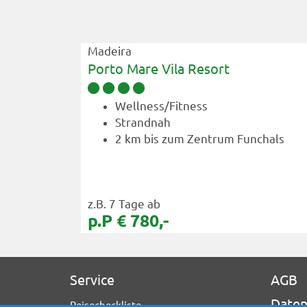
Madeira
Porto Mare Vila Resort
Wellness/Fitness
cht von
Strandnah
2 km bis zum Zentrum Funchals
 Funchal
z.B. 7 Tage ab
p.P € 780,-
Service
AGB
Daten
Reisecheckliste