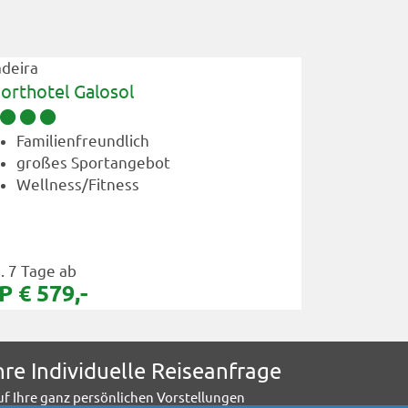
deira
Madeira
orthotel Galosol
Estalagem
Familienfreundlich
Wellne
großes Sportangebot
Panora
Wellness/Fitness
wenige
B. 7 Tage ab
z.B. 7 Tage 
P € 579,-
p.P € 72
hre Individuelle Reiseanfrage
uf Ihre ganz persönlichen Vorstellungen