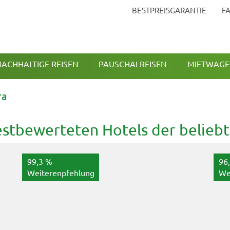
BESTPREISGARANTIE
F
ACHHALTIGE REISEN
PAUSCHALREISEN
MIETWAG
ra
estbewerteten Hotels der beliebt
99,3 %
96
Weiterenpfehlung
We