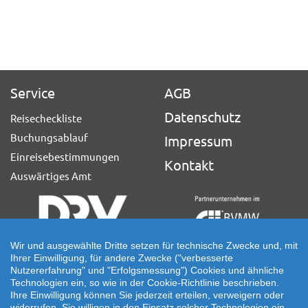
Service
AGB
Datenschutz
Reisecheckliste
Buchungsablauf
Impressum
Einreisebestimmungen
Kontakt
Auswärtiges Amt
Wir und ausgewählte Dritte setzen für technische Zwecke und, mit
Ihrer Einwilligung, für andere Zwecke ("verbesserte
Ihre Individuelle Reiseanfrage
Nutzererfahrung" und "Erfolgsmessung") Cookies und ähnliche
Technologien ein, so wie in der Cookie-Richtlinie beschrieben.
Auf Ihre ganz persönlichen Vorstellungen abgestimmt!
Ihre Einwilligung können Sie jederzeit erteilen, verweigern oder
Für Ihre individuellen Reisewünsche erstellen wir Ihnen gern
widerrufen. Sie willigen in den Einsatz solcher Technologien ein,